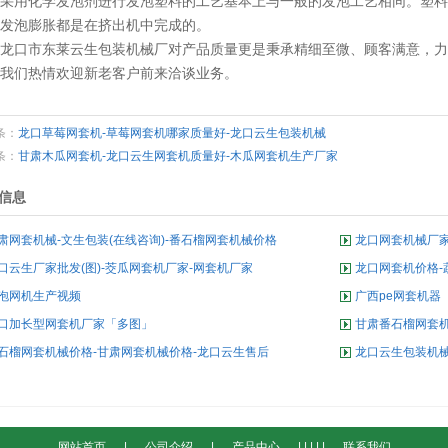
采用化学发泡剂进行发泡塑料的工艺基本上与一般的发泡工艺相同。塑料
发泡膨胀都是在挤出机中完成的。
龙口市东莱云生包装机械厂对产品质量更是秉承精细至微、顾客满意，力
我们热情欢迎新老客户前来洽谈业务。
条：
龙口草莓网套机-草莓网套机哪家质量好-龙口云生包装机械
条：
甘肃木瓜网套机-龙口云生网套机质量好-木瓜网套机生产厂家
信息
肃网套机械-文生包装(在线咨询)-番石榴网套机械价格
龙口网套机械厂家
口云生厂家批发(图)-茭瓜网套机厂家-网套机厂家
龙口网套机价格-
泡网机生产视频
广西pe网套机器
口加长型网套机厂家「多图」
甘肃番石榴网套
石榴网套机械价格-甘肃网套机械价格-龙口云生售后
龙口云生包装机械
厂家
网站首页
|
公司介绍
|
产品中心
|
|
|
|
|
联系我们