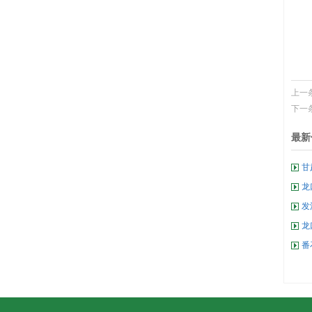
上一
下一
最新
甘
龙
发
龙
番