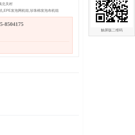
镇北关村
机,EPE发泡网机组,珍珠棉发泡布机组
-8504175
触屏版二维码