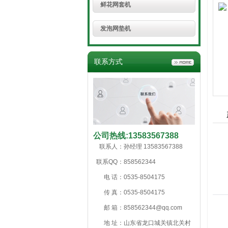
鲜花网套机
发泡网垫机
联系方式
公司热线:
13583567388
联系人：
孙经理 13583567388
联系QQ：
858562344
电 话：
0535-8504175
传 真：
0535-8504175
邮 箱：
858562344@qq.com
地 址：
山东省龙口城关镇北关村