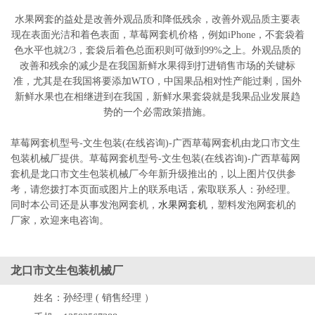
水果网套的益处是改善外观品质和降低残余，改善外观品质主要表
现在表面光洁和着色表面，草莓网套机价格，例如iPhone，不套袋着
色水平也就2/3，套袋后着色总面积则可做到99%之上。外观品质的
改善和残余的减少是在我国新鲜水果得到打进销售市场的关键标
准，尤其是在我国将要添加WTO，中国果品相对性产能过剩，国外
新鲜水果也在相继进到在我国，新鲜水果套袋就是我果品业发展趋
势的一个必需政策措施。
草莓网套机型号-文生包装(在线咨询)-广西草莓网套机由龙口市文生
包装机械厂提供。草莓网套机型号-文生包装(在线咨询)-广西草莓网
套机是龙口市文生包装机械厂今年新升级推出的，以上图片仅供参
考，请您拨打本页面或图片上的联系电话，索取联系人：孙经理。
同时本公司还是从事发泡网套机，
水果网套机
，塑料发泡网套机的
厂家，欢迎来电咨询。
龙口市文生包装机械厂
姓名：
孙经理 ( 销售经理 ）