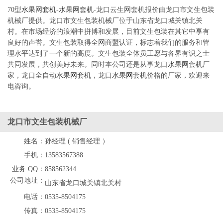
70型
水果网套机
-
水果网套机
-龙口云生网套机报价由龙口市文生包装
机械厂提供。龙口市文生包装机械厂位于山东省龙口城关镇北关
村。在市场经济的浪潮中拼博和发展，目前文生包装在其它中享有
良好的声誉。文生包装取得全网商盟认证，标志着我们的服务和管
理水平达到了一个新的高度。文生包装全体员工愿与各界有识之士
共同发展，共创美好未来。同时本公司还是从事龙口
水果网套机
厂
家，龙口全自动
水果网套机
，龙口
水果网套机
价格的厂家，欢迎来
电咨询。
龙口市文生包装机械厂
姓名：
孙经理 ( 销售经理 ）
手机：
13583567388
业务 QQ：
858562344
公司地址：
山东省龙口城关镇北关村
电话：
0535-8504175
传真：
0535-8504175