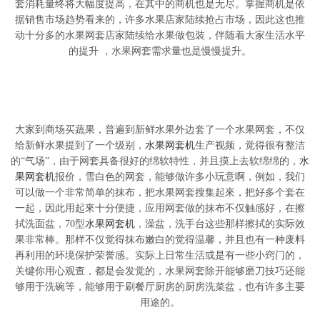
套消耗量终将大幅度提高，在其中的商机也是无尽。掌握商机是依
据销售市场趋势看来的，许多水果店家陆续抢占市场，因此这也推
动十分多的水果网套店家陆续给水果做包裝，伴随着大家生活水平
的提升 ，水果网套需求量也是慢慢提升。
大家到商场买蔬果，普遍到新鲜水果外边套了一个水果网套，不仅
给新鲜水果提到了一个级别，
水果网套机
生产视频，觉得很有整洁
的“气场”，由于网套具备很好的绵软特性，并且摸上去软绵绵的，
水
果网套机
报价，雪白色的网套，能够做许多小玩意啊，例如，我们
可以做一个非常简单的抹布，把水果网套搜集起來，把好多个套在
一起，因此用起來十分便捷，应用网套做的抹布不仅触感好，在擦
拭洗面盆，70型
水果网套机
，澡盆，洗手台这些那样擦拭的实际效
果非常棒。那样不仅觉得抹布嫩白的觉得温馨，并且也有一种废料
再利用的环境保护荣誉感。实际上日常生活或是有一些小窍门的，
关键你用心观查，都是会发觉的，水果网套除开能够磨刀技巧还能
够用于洗碗等，能够用于刷餐厅厨房的厨房洗菜盆，也有许多主要
用途的。