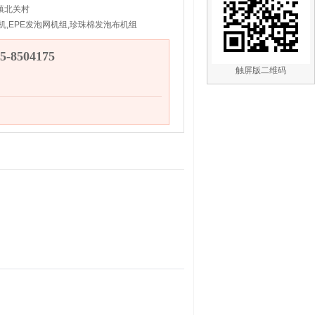
镇北关村
机,EPE发泡网机组,珍珠棉发泡布机组
-8504175
触屏版二维码