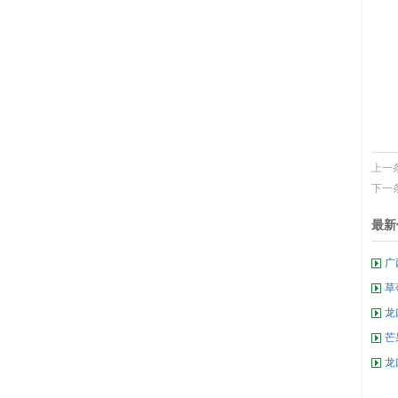
上一
下一
最新
广
草
龙
芒
机
龙