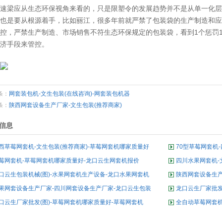
速梁应从生态环保视角来看的，只是限塑令的发展趋势并不是从单一化层
也是要从根源着手，比如丽江，很多年前就严禁了包装袋的生产制造和应
控，严禁生产制造、市场销售不符生态环保规定的包装袋，看到1个惩罚
济手段来管控。
条：
网套装包机-文生包装(在线咨询)-网套装包机器
条：
陕西网套设备生产厂家-文生包装(推荐商家)
信息
西草莓网套机-文生包装(推荐商家)-草莓网套机哪家质量好
70型草莓网套机
莓网套机-草莓网套机哪家质量好-龙口云生网套机报价
四川水果网套机-
口云生包装机械(图)-水果网套机生产设备-龙口水果网套机
陕西网套设备生产
果网套设备生产厂家-四川网套设备生产厂家-龙口云生包装
龙口云生厂家批发(
械
口云生厂家批发(图)-草莓网套机哪家质量好-草莓网套机
全自动草莓网套机