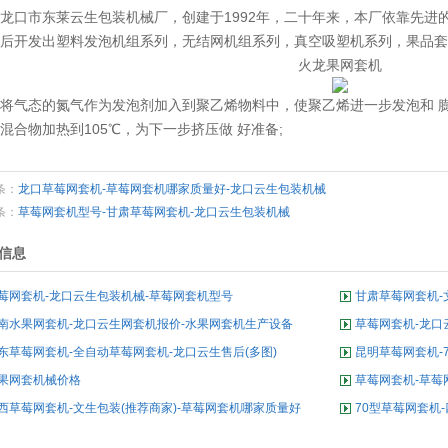
龙口市东莱云生包装机械厂，创建于1992年，二十年来，本厂依靠先进
后开发出塑料发泡机组系列，无结网机组系列，真空吸塑机系列，果品套
火龙果网套机
将气态的氮气作为发泡剂加入到聚乙烯物料中，使聚乙烯进一步发泡和 
混合物加热到105℃，为下一步挤压做 好准备;
条：
龙口草莓网套机-草莓网套机哪家质量好-龙口云生包装机械
条：
草莓网套机型号-甘肃草莓网套机-龙口云生包装机械
信息
莓网套机-龙口云生包装机械-草莓网套机型号
甘肃草莓网套机-
南水果网套机-龙口云生网套机报价-水果网套机生产设备
草莓网套机-龙口
东草莓网套机-全自动草莓网套机-龙口云生售后(多图)
昆明草莓网套机-
果网套机械价格
草莓网套机-草莓
西草莓网套机-文生包装(推荐商家)-草莓网套机哪家质量好
70型草莓网套机