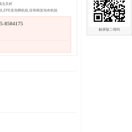
镇北关村
机,EPE发泡网机组,珍珠棉发泡布机组
-8504175
触屏版二维码