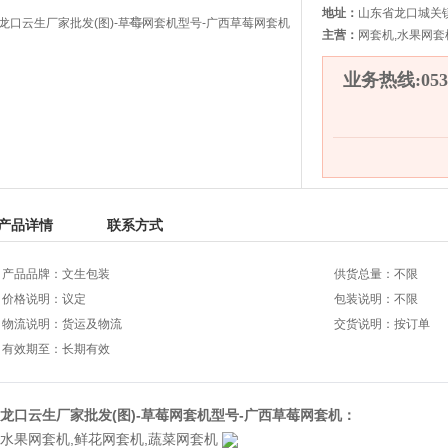
地址：
山东省龙口城关
主营：
网套机,水果网套
业务热线:0535
产品详情
联系方式
产品品牌：文生包装
供货总量：不限
价格说明：议定
包装说明：不限
物流说明：货运及物流
交货说明：按订单
有效期至：长期有效
龙口云生厂家批发(图)-草莓网套机型号-广西草莓网套机：
水果网套机
,
鲜花网套机
,
蔬菜网套机