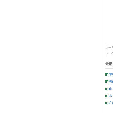
上一
下一
最新
草
云
山
水
广