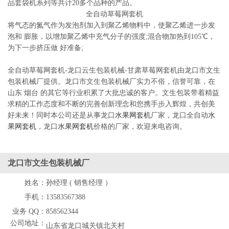
品套袋机系列等共计20多个品种的产品。
全自动草莓网套机
将气态的氮气作为发泡剂加入到聚乙烯物料中，使聚乙烯进一步发
泡和 膨胀，以增加聚乙烯中充气分子的强度;混合物加热到105℃，
为下一步挤压做 好准备;
全自动草莓网套机-龙口云生包装机械-甘肃草莓网套机由龙口市文生
包装机械厂提供。龙口市文生包装机械厂实力不俗，信誉可靠，在
山东 烟台 的其它等行业积累了大批忠诚的客户。文生包装带着精益
求精的工作态度和不断的完善创新理念和您携手步入辉煌，共创美
好未来！同时本公司还是从事龙口
水果网套机
厂家，龙口全自动
水
果网套机
，龙口
水果网套机
价格的厂家，欢迎来电咨询。
龙口市文生包装机械厂
姓名：
孙经理 ( 销售经理 ）
手机：
13583567388
业务 QQ：
858562344
公司地址：
山东省龙口城关镇北关村