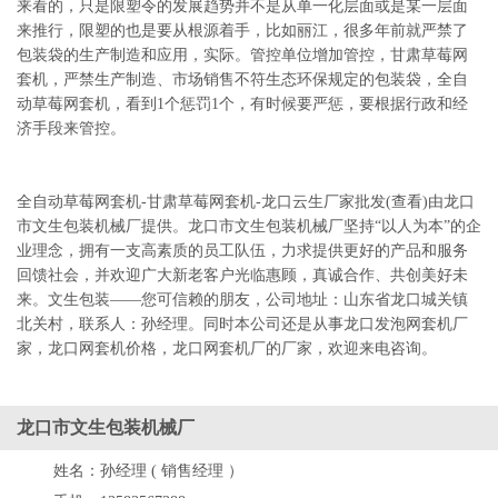
来看的，只是限塑令的发展趋势并不是从单一化层面或是某一层面
来推行，限塑的也是要从根源着手，比如丽江，很多年前就严禁了
包装袋的生产制造和应用，实际。管控单位增加管控，甘肃草莓网
套机，严禁生产制造、市场销售不符生态环保规定的包装袋，全自
动草莓网套机，看到1个惩罚1个，有时候要严惩，要根据行政和经
济手段来管控。
全自动草莓网套机-甘肃草莓网套机-龙口云生厂家批发(查看)由龙口
市文生包装机械厂提供。龙口市文生包装机械厂坚持“以人为本”的企
业理念，拥有一支高素质的员工队伍，力求提供更好的产品和服务
回馈社会，并欢迎广大新老客户光临惠顾，真诚合作、共创美好未
来。文生包装——您可信赖的朋友，公司地址：山东省龙口城关镇
北关村，联系人：孙经理。同时本公司还是从事龙口发泡网套机厂
家，龙口网套机价格，龙口网套机厂的厂家，欢迎来电咨询。
龙口市文生包装机械厂
姓名：
孙经理 ( 销售经理 ）