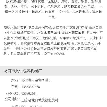
胶)成型生产线，包括吹膜、流延膜、片材、管材、型材、塑料回
收、造粒、拉丝、水下切粒、色母造粒，以及挤出覆合生产线。 4.
适合各种造粒机、挤出机、吹膜机、拉丝机、片材挤出机，管材挤
出机。
75型
水果网套机
-龙口
水果网套机
-龙口云生厂家批发(查看)由龙口市
文生包装机械厂提供。75型
水果网套机
-龙口
水果网套机
-龙口云生厂
家批发(查看)是龙口市文生包装机械厂今年新升级推出的，以上图片
仅供参考，请您拨打本页面或图片上的联系电话，索取联系人：孙
经理。同时本公司还是从事龙口发泡网套机厂家，龙口网套机价
格，龙口网套机厂的厂家，欢迎来电咨询。
龙口市文生包装机械厂
姓名：
孙经理 ( 销售经理 ）
手机：
13583567388
业务 QQ：
858562344
公司地址：
山东省龙口城关镇北关村
电话：
0535-8504175