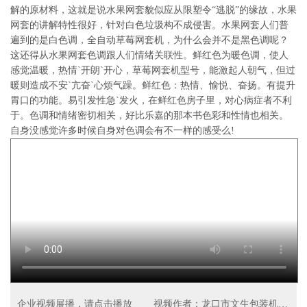
解的原材料，这就是说水果网套貌似应从限塑令“逃脱”的缘故，水果
网套的讲解特性很好，针对白色垃圾构不成侵害。水果网套人们普
遍到的是白色调，全自动草莓网套机，为什么会并不是黑色调呢？
这还得从水果网套色调跟人们情绪关联性。鲜红色为暖色调，使人
感觉温暖，热情`开朗`开心，草莓网套机型号，能激起人朝气，但过
暖则造成不安`亢奋`心烦气躁。鲜红色：热情、愉悦、奋扬。有提升
胃口的功能。易引发性急`发火，在鲜红色房子里，对心病症者不利
于。色调和情绪密切相关，好比乐嘉的那本书色彩和性情也相关。
自身没感觉许多时候自身对色调会有不一样的感受么!
企业视频展播，请点击播放
视频作者：龙口市文生包装机械厂