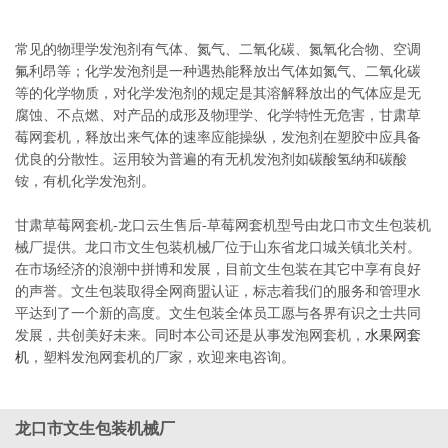
常见的物理学发泡剂有气体、氮气、二氧化碳、氮氧化合物、空调
氟利昂等；化学发泡剂是一种遇热能释放出气体如氮气、二氧化碳
等的化学物质，对化学发泡剂的规定是其溶解释放出的气体应是无
腐蚀、不点燃、对产品的成形及物理学、化学特性无危害，甘肃草
莓网套机，释放出来气体的速率应能操纵，发泡剂在塑胶中应具备
优良的分散性。运用较为普遍的有无机发泡剂如碳酸氢纳和碳酸
铵，有机化学发泡剂。
甘肃草莓网套机-龙口云生售后-草莓网套机型号由龙口市文生包装机
械厂提供。龙口市文生包装机械厂位于山东省龙口城关镇北关村。
在市场经济的浪潮中拼博和发展，目前文生包装在其它中享有良好
的声誉。文生包装取得全网商盟认证，标志着我们的服务和管理水
平达到了一个新的高度。文生包装全体员工愿与各界有识之士共同
发展，共创美好未来。同时本公司还是从事发泡网套机，
水果网套
机
，塑料发泡网套机的厂家，欢迎来电咨询。
龙口市文生包装机械厂